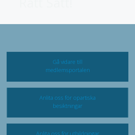
Rätt Sätt!
Gå vidare till
medlemsportalen
Anlita oss för opartiska
besiktningar
Anlita oss för utbildningar