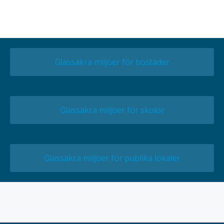
Glassäkra miljöer för bostäder
Glassäkra miljöer för skolor
Glassäkra miljöer för publika lokaler