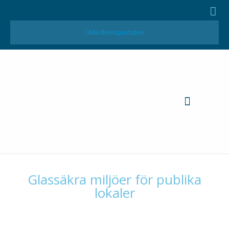
Medlemsportalen
MTK-Publikationer
Glassäkra miljöer för publika
lokaler