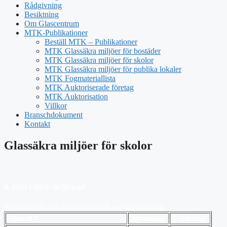
Rådgivning
Besiktning
Om Glascentrum
MTK-Publikationer
Beställ MTK – Publikationer
MTK Glassäkra miljöer för bostäder
MTK Glassäkra miljöer för skolor
MTK Glassäkra miljöer för publika lokaler
MTK Fogmateriallista
MTK Auktoriserade företag
MTK Auktorisation
Villkor
Branschdokument
Kontakt
Glassäkra miljöer för skolor
6. Glas i dörr–helglasad
Krav: Skydd mot skärskador och sammanstötning
Glasval *
Invändigt
Utvändigt