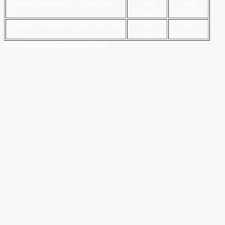
Härdat (markerat) glas, lägst klass
Skall
Skall
1(C)3
användas
användas
Laminerat
(markerat) glas, lägst klass
Skall
Skall
2(B)2
användas
användas
*
) Ett av glasvalen ska användas.