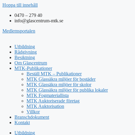
Hoppa till innehåll
0470 – 279 40
info@glascentrum-mtk.se
Medlemsportalen
Utbildning
Rådgivning
Besiktning
Om Glascentrum
MTK-Publikationer
Beställ MTK – Publikationer
MTK Glassäkra miljöer för bostäder
MTK Glassäkra miljöer för skolor
MTK Glassäkra miljöer för publika lokaler
MTK Fogmateriallista
MTK Auktoriserade företag
MTK Auktorisation
Villkor
Branschdokument
Kontakt
Utbildning