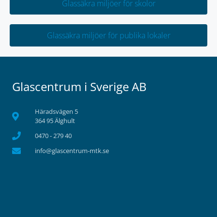
Glassäkra miljöer för skolor
Glassäkra miljöer för publika lokaler
Glascentrum i Sverige AB
Häradsvägen 5
364 95 Älghult
0470 - 279 40
info@glascentrum-mtk.se