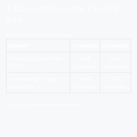
7. Glas i sidoljus (under 1,5 m från
golv)
Krav: Skydd mot skärskador
Glasval *
Invändigt
Utvändigt
Härdat glas, lägst klass
Skall
Skall
1(C)3
användas
användas
Laminerat glas, lägst
Skall
Skall
klass 2(B)2
användas
användas
*
) Ett av glasvalen ska användas.