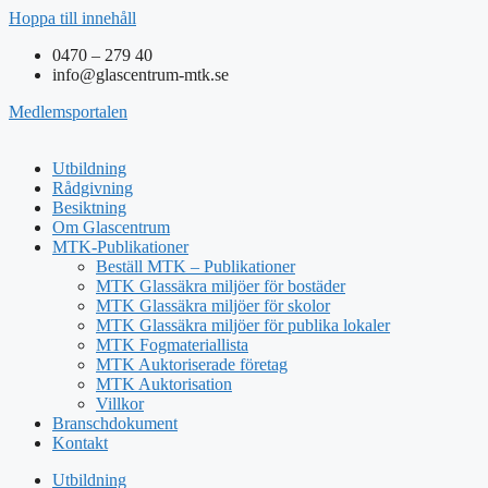
Hoppa till innehåll
0470 – 279 40
info@glascentrum-mtk.se
Medlemsportalen
Utbildning
Rådgivning
Besiktning
Om Glascentrum
MTK-Publikationer
Beställ MTK – Publikationer
MTK Glassäkra miljöer för bostäder
MTK Glassäkra miljöer för skolor
MTK Glassäkra miljöer för publika lokaler
MTK Fogmateriallista
MTK Auktoriserade företag
MTK Auktorisation
Villkor
Branschdokument
Kontakt
Utbildning