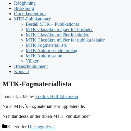
Rådgivning
Besiktning
Om Glascentrum
MTK-Publikationer
Beställ MTK – Publikationer
MTK Glassäkra miljöer för bostäder
MTK Glassäkra miljöer för skolor
MTK Glassäkra miljöer för publika lokaler
MTK Fogmateriallista
MTK Auktoriserade företag
MTK Auktorisation
Villkor
Branschdokument
Kontakt
MTK-Fogmateriallista
mars 24, 2023
av
Fredrik Hall Johansson
Nu är MTK´s-Fogmateriallistor uppdaterade.
Ni hittar dessa under fliken MTK-Publikationer.
Kategorier
Uncategorized