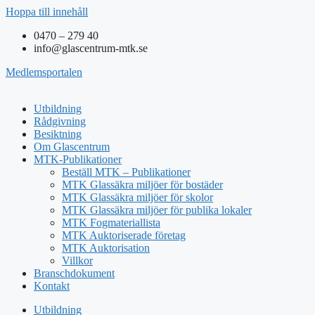
Hoppa till innehåll
0470 – 279 40
info@glascentrum-mtk.se
Medlemsportalen
Utbildning
Rådgivning
Besiktning
Om Glascentrum
MTK-Publikationer
Beställ MTK – Publikationer
MTK Glassäkra miljöer för bostäder
MTK Glassäkra miljöer för skolor
MTK Glassäkra miljöer för publika lokaler
MTK Fogmateriallista
MTK Auktoriserade företag
MTK Auktorisation
Villkor
Branschdokument
Kontakt
Utbildning