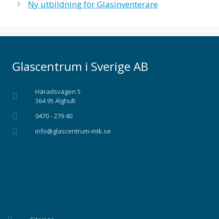
Ny utbildning för Glasinventerare
Glascentrum i Sverige AB
Häradsvägen 5
364 95 Älghult
0470 - 279 40
info@glascentrum-mtk.se