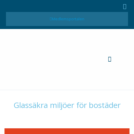
Medlemsportalen
MTK-Publikationer
Glassäkra miljöer för bostäder