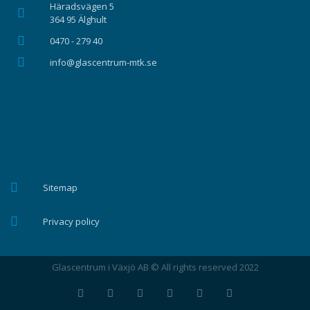
Häradsvägen 5
364 95 Älghult
0470 - 279 40
info@glascentrum-mtk.se
Sitemap
Privacy policy
Glascentrum i Växjö AB © All rights reserved 2022