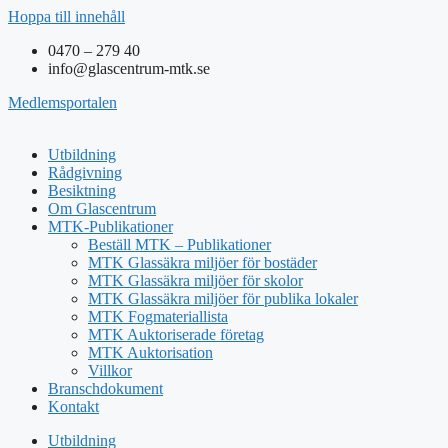
Hoppa till innehåll
0470 – 279 40
info@glascentrum-mtk.se
Medlemsportalen
Utbildning
Rådgivning
Besiktning
Om Glascentrum
MTK-Publikationer
Beställ MTK – Publikationer
MTK Glassäkra miljöer för bostäder
MTK Glassäkra miljöer för skolor
MTK Glassäkra miljöer för publika lokaler
MTK Fogmateriallista
MTK Auktoriserade företag
MTK Auktorisation
Villkor
Branschdokument
Kontakt
Utbildning