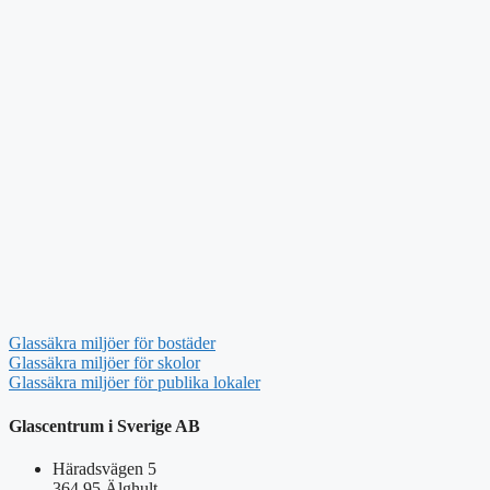
Glassäkra miljöer för bostäder
Glassäkra miljöer för skolor
Glassäkra miljöer för publika lokaler
Glascentrum i Sverige AB
Häradsvägen 5
364 95 Älghult