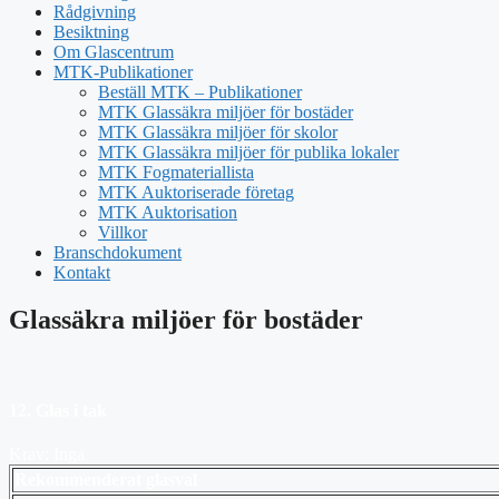
Rådgivning
Besiktning
Om Glascentrum
MTK-Publikationer
Beställ MTK – Publikationer
MTK Glassäkra miljöer för bostäder
MTK Glassäkra miljöer för skolor
MTK Glassäkra miljöer för publika lokaler
MTK Fogmateriallista
MTK Auktoriserade företag
MTK Auktorisation
Villkor
Branschdokument
Kontakt
Glassäkra miljöer för bostäder
12. Glas i tak
Krav: Inga
Rekommenderat glasval