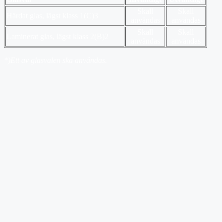
Skall
Skall
Härdat glas, lägst klass 1(C)3
användas
användas
Skall
Skall
Laminerat glas, lägst klass 2(B)2
användas
användas
*)Ett av glasvalen ska användas.