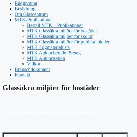
Rådgivning
Besiktning
Om Glascentrum
MTK-Publikationer
Beställ MTK – Publikationer
MTK Glassäkra miljöer för bostäder
MTK Glassäkra miljöer för skolor
MTK Glassäkra miljöer för publika lokaler
MTK Fogmateriallista
MTK Auktoriserade företag
MTK Auktorisation
Villkor
Branschdokument
Kontakt
Glassäkra miljöer för bostäder
13. Glas I entré (under 1,5 m från golv/mark)
Krav: Skydd mot skärskador
Glasval *
Invändigt
Utvändigt