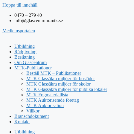
Hoppa till innehåll
0470 – 279 40
info@glascentrum-mtk.se
Medlemsportalen
Utbildning
Rådgivning
Besiktning
Om Glascentrum
MTK-Publikationer
Beställ MTK – Publikationer
MTK Glassäkra miljöer för bostäder
MTK Glassäkra miljöer för skolor
MTK Glassäkra miljöer för publika lokaler
MTK Fogmateriallista
MTK Auktoriserade företag
MTK Auktorisation
Villkor
Branschdokument
Kontakt
Utbildning