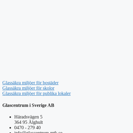
Glassäkra miljöer för bostäder
Glassäkra miljöer för skolor
Glassäkra miljöer för publika lokaler
Glascentrum i Sverige AB
Häradsvägen 5
364 95 Älghult
0470 - 279 40
info@glascentrum-mtk.se