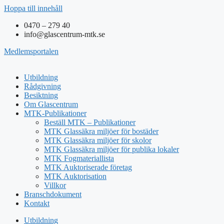
Hoppa till innehåll
0470 – 279 40
info@glascentrum-mtk.se
Medlemsportalen
Utbildning
Rådgivning
Besiktning
Om Glascentrum
MTK-Publikationer
Beställ MTK – Publikationer
MTK Glassäkra miljöer för bostäder
MTK Glassäkra miljöer för skolor
MTK Glassäkra miljöer för publika lokaler
MTK Fogmateriallista
MTK Auktoriserade företag
MTK Auktorisation
Villkor
Branschdokument
Kontakt
Utbildning