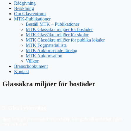
Rådgivning
Besiktning
Om Glascentrum
MTK-Publikationer
Beställ MTK – Publikationer
MTK Glassäkra miljöer för bostäder
MTK Glassäkra miljöer för skolor
MTK Glassäkra miljöer för publika lokaler
MTK Fogmateriallista
MTK Auktoriserade företag
MTK Auktorisation
Villkor
Branschdokument
Kontakt
Glassäkra miljöer för bostäder
5. Glas i yttervägg
Inga krav på personsäkerhet, avstånd från golv till underkant glas
mer än 0,6 m.